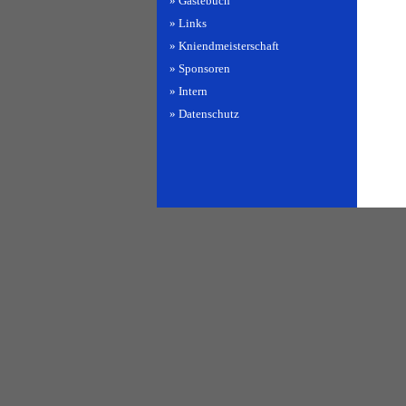
» Gästebuch
» Links
» Kniendmeisterschaft
» Sponsoren
» Intern
» Datenschutz